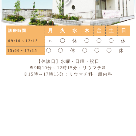
ク
月
火
水
木
金
土
日
診療時間
○
◯
休
◯
◯
◯
休
09:10～12:15
◯
◯
休
◯
◯
◯
休
15:00～17:15
【休診日】水曜・日曜・祝日
※9時10分～12時15分：リウマチ科
※15時～17時15分：リウマチ科一般内科